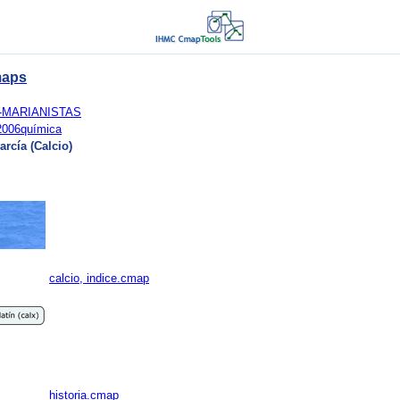
maps
-MARIANISTAS
2006química
rcía (Calcio)
calcio, indice.cmap
historia.cmap