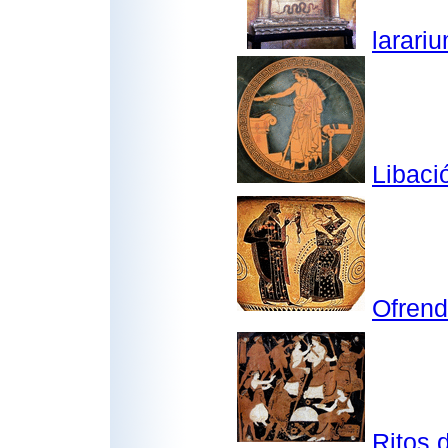
larari
Libaci
Ofrend
Ritos 