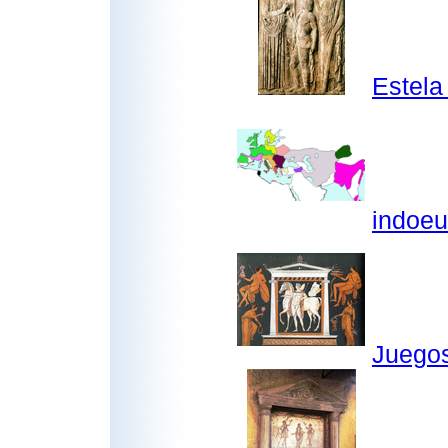
Estela
indoeu
Juegos