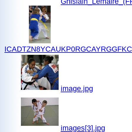
Ghislain_Lemaire_(F
ICADTZN8YCAUKP0RGCAYRGGFKC
image.jpg
images[3].jpg