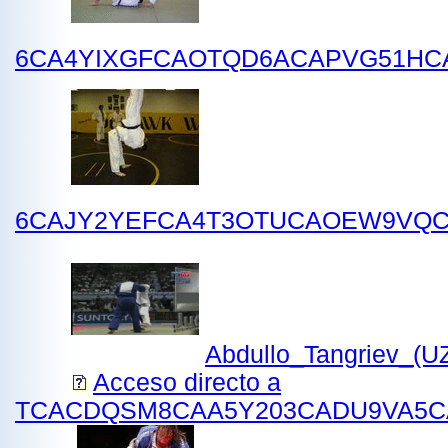
6CA4YIXGFCAOTQD6ACAPVG51HC
6CAJY2YEFCA4T3OTUCAOEW9VQC
Abdullo_Tangriev_(U
Acceso directo a
TCACDQSM8CAA5Y203CADU9VA5C