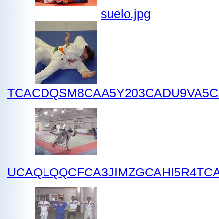
suelo.jpg
TCACDQSM8CAA5Y203CADU9VA5C
UCAQLQQCFCA3JIMZGCAHI5R4TC