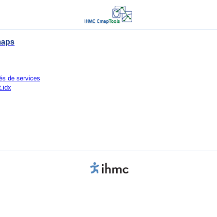
maps
és de services
t.idx