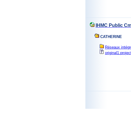
IHMC Public C
CATHERINE
Réseaux intégr
original1.projec