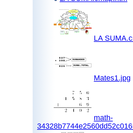
LA SUMA.c
Mates1.jpg
math-
34328b7744e2560dd52c016