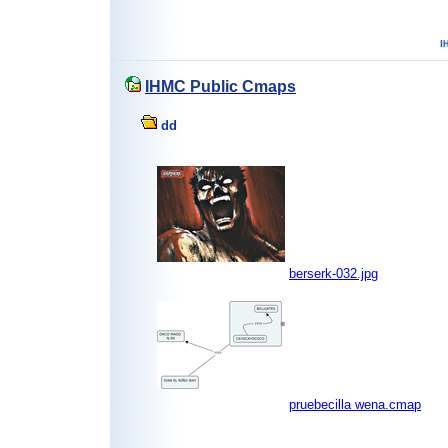
IHMC Public Cmaps
dd
berserk-032.jpg
pruebecilla wena.cmap