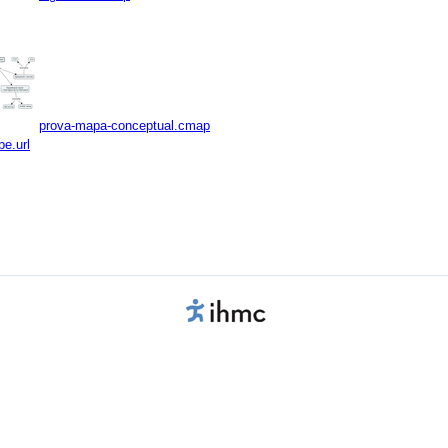
prova-mapa-conceptual.cmap
be.url