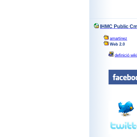
IHMC Public C
amartinez
Web 2.0
definició wik