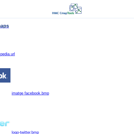
maps
ipedia.url
imatge facebook.bmp
logo-twitter.bmp