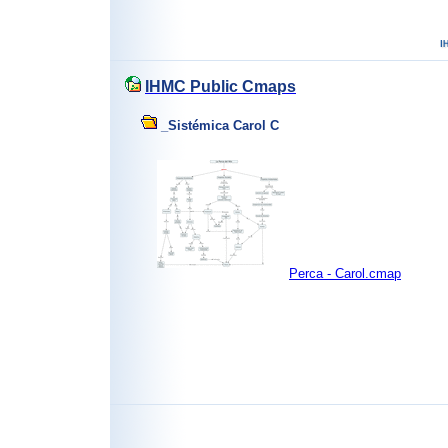
IHMC Public Cmaps
_Sistémica Carol C
Perca - Carol.cmap