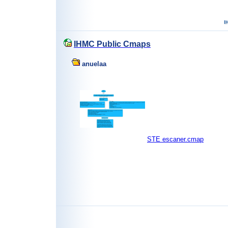
IHMC Public Cmaps
anuelaa
STE escaner.cmap