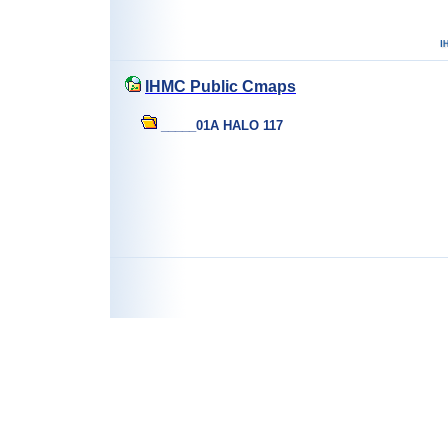
IHMC Public Cmaps
_____01A HALO 117