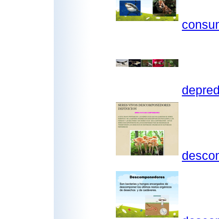
consum
depre
desco