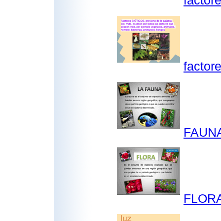
factor
factore
FAUNA
FLORA