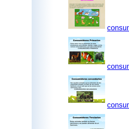
consum
consum
consum