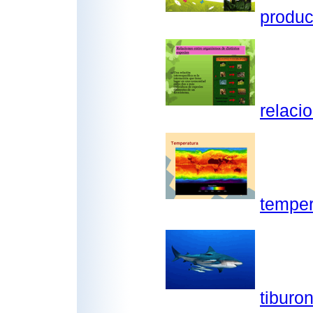
produc
relaci
temper
tiburo