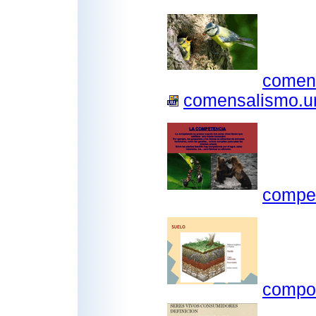
comen
comensalismo.ur
compet
compos