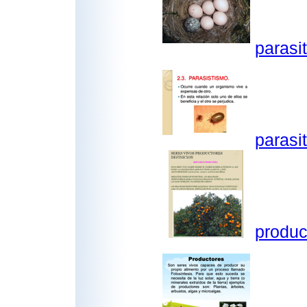
parasi
parasi
produc