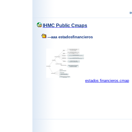
IHMC Public Cmaps
---aaa estadosfinancieros
estados financieros.cmap