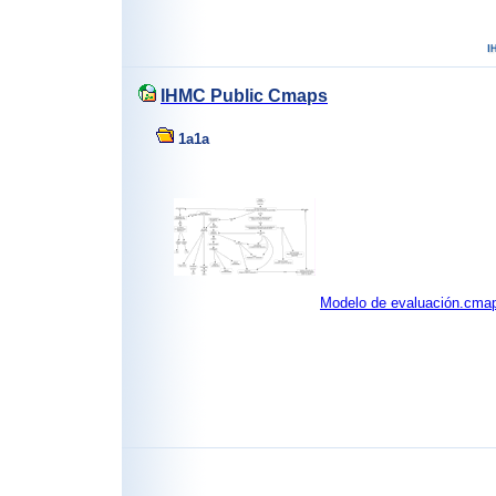
IHMC Public Cmaps
1a1a
Modelo de evaluación.cma