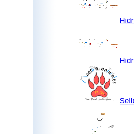
Hidr
Hidr
Sell