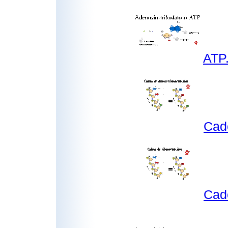
ATP
Cad
Cad