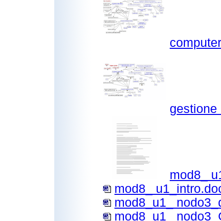
computer
gestione
mod8_ u1
mod8_ u1_intro.do
mod8_u1_ nodo3_d
mod8_u1_ nodo3_