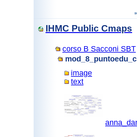
IHMC Public Cmaps
corso B Sacconi SBT
mod_8_puntoedu_c
image
text
anna_dan